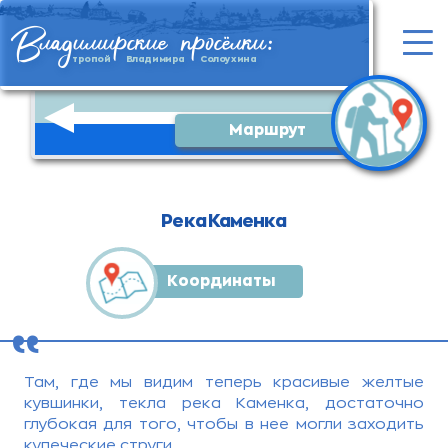
ладимирские просёлки:
В
тропой Владимира Солоухина
Маршрут
Река Каменка
Координаты
,,
Там, где мы видим теперь красивые желтые
кувшинки, текла река Каменка, достаточно
глубокая для того, чтобы в нее могли заходить
купеческие струги.