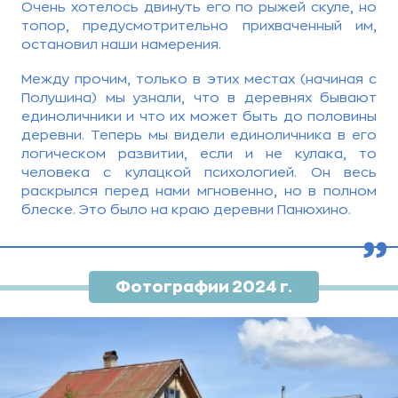
Очень хотелось двинуть его по рыжей скуле, но
топор, предусмотрительно прихваченный им,
остановил наши намерения.
Между прочим, только в этих местах (начиная с
Полушина) мы узнали, что в деревнях бывают
единоличники и что их может быть до половины
деревни. Теперь мы видели единоличника в его
логическом развитии, если и не кулака, то
человека с кулацкой психологией. Он весь
раскрылся перед нами мгновенно, но в полном
блеске. Это было на краю деревни Панюхино.
,,
Фотографии 2024 г.