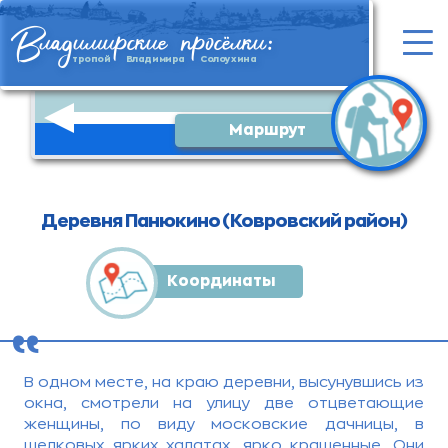
ладимирские просёлки:
В
тропой Владимира Солоухина
Маршрут
Деревня Панюкино (Ковровский район)
Координаты
,,
В одном месте, на краю деревни, высунувшись из
окна, смотрели на улицу две отцветающие
женщины, по виду московские дачницы, в
шелковых ярких халатах, ярко крашенные. Они